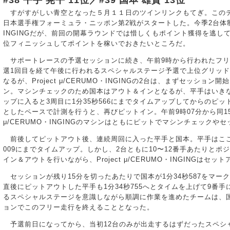
#38 平手 晃平 11位／#39 国本 雄資 13位
すがすがしい青空となった５月１１日のツインリンクもてぎ。この
日本選手権フォーミュラ・ニッポン第2戦がスタートした。今季2台体制となっ
INGINGだが、前回の開幕ラウンドでは惜しくもポイント獲得を逃し
位フィニッシュしてポイントを稼いでおきたいところだ。
サポートレースの予選セッションに続き、午前9時から行われたフリ
選1回目を経て午後に行われるスペシャルステージ予選で上位グリッ
なるが、Project μ/CERUMO・INGINGの2台は、まずセッシ
ン。マシンチェックのため国本はアウト＆インとなるが、平手はいき
ップに入ると3周目に1分35秒566にまでタイムアップしてからのピッ
としたペースで計測を行うと、再びピットイン。午前9時07分から同15分
μ/CERUMO・INGINGのマシンはともにピットでマシンチェックや
前後してピットアウト後、連続周回に入った平手と国本。平手はここで
009にまでタイムアップ。しかし、2台ともに10〜12番手あたりと
イン＆アウトを行いながら、Project μ/CERUMO・INGINGはセ
セッションが残り15分を切ったあたりで国本が1分34秒587をマー
直後にピットアウトした平手も1分34秒755へとタイムを上げて9番
るスペシャルステージを意識しながら順調に作業を進めたチームは、
ョンでこのフリー走行を終えることとなった。
予選前日になってから、当初12台のみが出走するはずだったスペシ