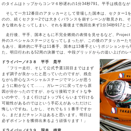
のタイムはトップからコンマ６秒遅れの1分34秒791。平手は残念な
そして一方12番目のアタッカーとして登場した国本は、セクター1を2
のの、続くセクター2では大きくバランスを崩すシーンが散見され、その
きな後れをとってしまい、それを最後まで挽回出来ず1分34秒917と
走行後、平手、国本ともに不完全燃焼の表情を見せるなど、Project μ
外のスペシャルステージとなってしまったが、この後のアタッカーた
もあり、最終的に平手は11番手、国本は13番手というポジションか
た。明日行われる52周の決勝では、中段グリッドからの追い上げのレ
ドライバー／#３８ 平手 晃平
「フリー走行、そして公式予選1回目まではまず
まず調子が良かったと思っていたのですが、残念
ながら肝心なスペシャルステージでマシンが思う
ように動かなくて……。ガレージに戻ってから原
因が分かったのですが、かなり接戦でタイトな争
いの中で、うまく行けばトップ6くらいまで行ける
可能性があるのではという手応えがあっただけに
悔しいですね。しかし、それでも１１番手ですか
ら、まだまだチャンスはあると思います。明日は
必ずポイントを獲得出来るよう頑張ります！」
ドライバー／#３９ 国本 雄資