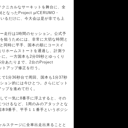
テクニカルなサーキットを舞台に、全
たProject μ/CERUMO・
ているだけに、今大会は是が非でも上
ー走行は1時間のセッション。公式予
ドを狙うためには、非常に大切な時間と
ョン開始と同時に平手、国本の順にコースイ
なりホームストートを通過し、計測ラ
トに。一方国本も2分09秒とゆっくり
あたりまで、2台のProject
セットアップ修正を行う。
1分36秒台で周回、国本も1分37秒
ポジション的には今ひとつ。さらにピット
ットアップを進めて行く。
クして一気に8番手に浮上すると、その
手につけるなど、1周のみのアタックとな
国本9番手、平手１１番手というポジシ
ャルステージに全車出走出来ることと