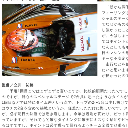
「朝から調子
フィーリング
シャルステー
でなぜかもの
し強かったこ
が、今はちょ
ではポイント
なんとしても
日のマシンの
キーな不安定
ー走行などを
たいと思いま
が良かったの
監督／立川 祐路
「予選1回目まではまずまずと言いますか、比較的順調だったですし
のですが、肝心のスペシャルステージで2台共に思ったようなタイム
1回目などでは特にタイム差という点で、トップの2〜3台は少し抜け
はウチの2台を含めて接戦というか、僅差だっただけに悔しいです。
が、必ず明日の決勝では巻き返します。今年は規則が変わり、ピット
っていますが、それでも的確なタイミングに確実にミスなく給油やピ
るはずですし、ポイントは必ず獲って帰れるようチーム全員で頑張る