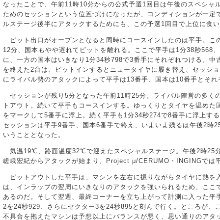
なったことで、午前11時10分からの公式予選1回目は午後のスペシャ
ためのセッションという位置づけになったが、コンディションが一定
ルステージ後半にアタックするためにも、この予選1回目で上位に食
ピット出口がオープンとなると同時にコースインしたのは平手。この
12分、国本もやや遅れてピットを離れる。ここで平手は1分38秒568、
に、一方の国本はいきなり1分34秒798で3番手にそれぞれつける。
を終えた2台は、ピットインするとニュータイヤに履き替え、セッシ
にライバル勢のアタックによって平手は13番手、国本は10番手とそ
セッションが残り5分となった午前11時25分。ライバル陣営の多く
トアウト。続いて平手もコースインする。ゆっくりとタイヤを温めた国本
をマークして5番手に浮上。続く平手も1分34秒274で8番手に浮上す
セッションは平手9番手、国本6番手で終え、いよいよ残るは午後2時2
いうこととなった。
気温19℃、路面温度32℃で迎えたスペシャルステージ。午後2時25
嵯峨宏紀からアタックが始まり、Project μ/CERUMO・INGING
ピットアウトした平手は、マシンを左右に振りながらタイヤに熱を
は、インラップの翌周にいきなりのアタックを強いられるため、ここ
あるのだ。そして翌週、最終コーナーを立ち上がって計測に入った平手は
2を24秒929、さらにセクター3を24秒895と刻んで行く。ところが
不具合を抱えたマシンは予想以上にバランスが悪く、思い通りのアタ