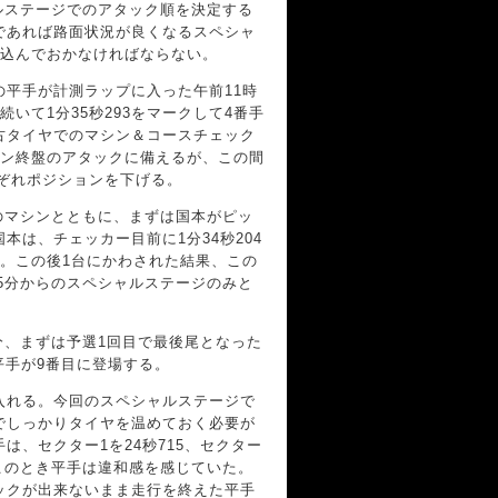
ルステージでのアタック順を決定する
であれば路面状況が良くなるスペシャ
い込んでおかなければならない。
平手が計測ラップに入った午前11時
続いて1分35秒293をマークして4番手
中古タイヤでのマシン＆コースチェック
ョン終盤のアタックに備えるが、この間
れぞれポジションを下げる。
のマシンとともに、まずは国本がピッ
は、チェッカー目前に1分34秒204
る。この後1台にかわされた結果、この
5分からのスペシャルステージのみと
分、まずは予選1回目で最後尾となった
では平手が9番目に登場する。
入れる。今回のスペシャルステージで
でしっかりタイヤを温めておく必要が
、セクター1を24秒715、セクター
、このとき平手は違和感を感じていた。
ックが出来ないまま走行を終えた平手