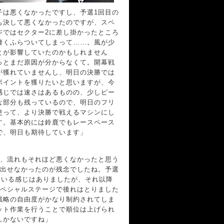
は悪くなかったですし、予選1回目の
も決して悪くなかったのですが、スペ
ジではセクター2に差し掛かったところ
凄くふらついてしまって……。風が少
とが影響していたのかもしれません
っとまだ原因が分からなくて。開幕戦
が獲れていませんし、明日の決勝では
ポイントを獲りたいと思いますが、今
感じでは速さはあるものの、少しピー
な部分も残っているので、明日のフリ
使って、より決勝で戦えるマシンにし
す。基本的には鈴鹿でもレースペース
で、明日も期待しています」
、流れもそれほど悪くなかったと思う
が出せなかったのが残念でしたね。予選
ている感じはありましたが、それ以降
スペシャルステージで後れはとりました
戦略の自由度がかなり制約されてしま
ット作業を行うことで順位は上げられ
しかないですね」