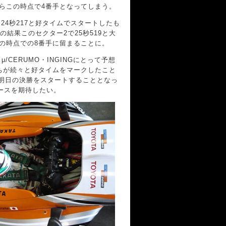
がらこの時点で4番手となってしまう。
4秒217と好タイムでスタートしたも
結果このセクター2で25秒519と大
この時点での8番手に留まることに。
/CERUMO・INGINGにとって予想
ちが続々と好タイムをマークしたこと
ら明日の決勝をスタートすることとなっ
ースを期待したい。