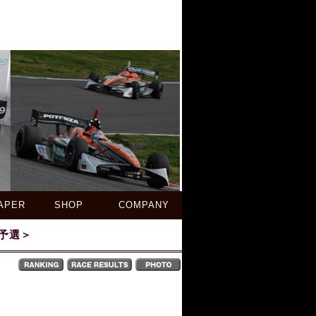
APER
SHOP
COMPANY
 ＜予選＞